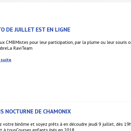
O DE JUILLET EST EN LIGNE
ux CMBMistes pour leur participation, par la plume ou leur souris 
breLa RaviTeam
 suite
IS NOCTURNE DE CHAMONIX
 votre binôme et soyez prêts à en découdre jeudi 9 juillet, dès 19h,
t à tousCourses enfants (nés en 2018...