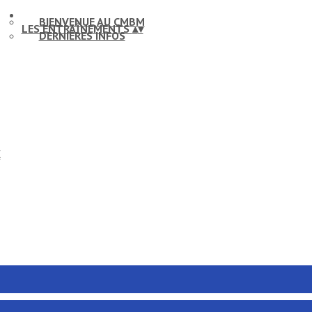
BIENVENUE AU CMBM
LES ENTRAÎNEMENTS
▴
▾
DERNIÈRES INFOS
X