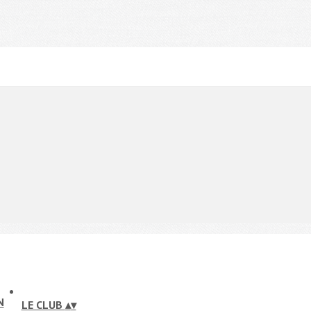
LE CLUB
▴
▾