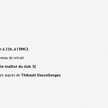
 à 21h, à l'EMC2.
eau de retrait.
 le maillot du club
. 🎽
ire auprès de
Thibault Descollonges