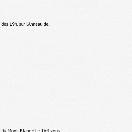
dès 19h, sur l'Anneau de...
n du Mont-Blanc • Le TAR vous...