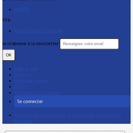
RAVITO
FFA
MON ESPACE COUREUR
Je m'abonne à la newsletter
OK
Plan du site
Licences
Mentions légales
CGUV
Paramétrer vos cookies
Se connecter
Propulsé par AssoConnect, le logiciel des associations
Sportives