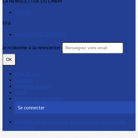
LA NEWSLETTER DU CMBM
RAVITO
FFA
MON ESPACE COUREUR
Je m'abonne à la newsletter
OK
Plan du site
Licences
Mentions légales
CGUV
Paramétrer vos cookies
Se connecter
Propulsé par AssoConnect, le logiciel des associations
Sportives