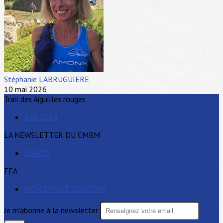
Stéphanie LABRUGUIERE
10 mai 2026
Trail des Aiguilles rouges
TAR 2024
LA NEWSLETTER DU CMBM
RAVITO
FFA
MON ESPACE COUREUR
Je m'abonne à la newsletter