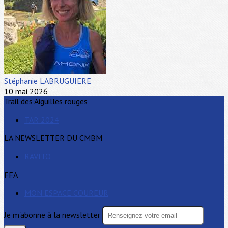
Stéphanie LABRUGUIERE
10 mai 2026
Trail des Aiguilles rouges
TAR 2024
LA NEWSLETTER DU CMBM
RAVITO
FFA
MON ESPACE COUREUR
Je m'abonne à la newsletter