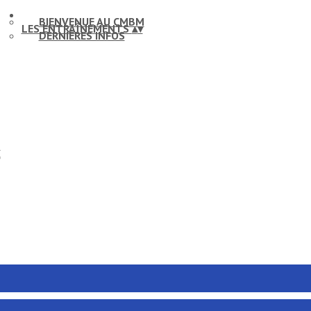
BIENVENUE AU CMBM
LES ENTRAÎNEMENTS
▴
▾
DERNIÈRES INFOS
X