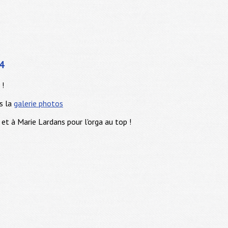
24
 !
s la
galerie photos
t à Marie Lardans pour l'orga au top !