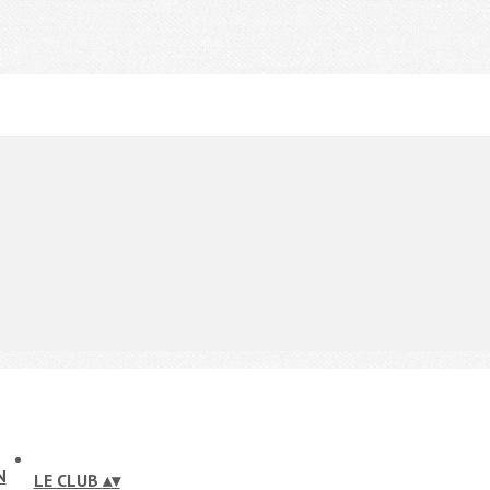
LE CLUB
▴
▾