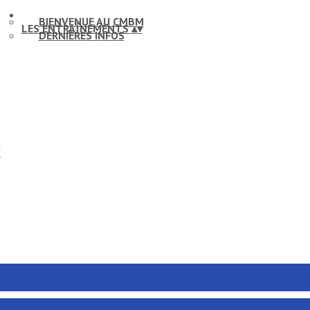
BIENVENUE AU CMBM
LES ENTRAÎNEMENTS
▴
▾
DERNIÈRES INFOS
X