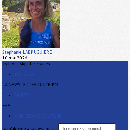
Stéphanie LABRUGUIERE
10 mai 2026
Trail des Aiguilles rouges
TAR 2024
LA NEWSLETTER DU CMBM
RAVITO
FFA
MON ESPACE COUREUR
Je m'abonne à la newsletter