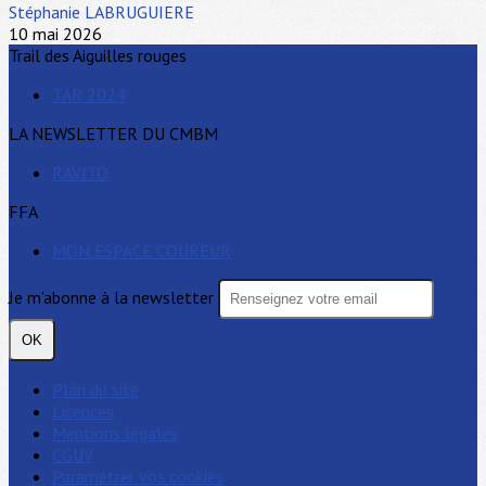
Stéphanie LABRUGUIERE
10 mai 2026
Trail des Aiguilles rouges
TAR 2024
LA NEWSLETTER DU CMBM
RAVITO
FFA
MON ESPACE COUREUR
Je m'abonne à la newsletter
OK
Plan du site
Licences
Mentions légales
CGUV
Paramétrer vos cookies