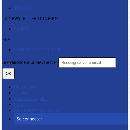
TAR 2024
LA NEWSLETTER DU CMBM
RAVITO
FFA
MON ESPACE COUREUR
Je m'abonne à la newsletter
OK
Plan du site
Licences
Mentions légales
CGUV
Paramétrer vos cookies
Se connecter