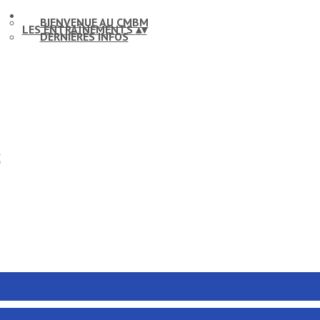
BIENVENUE AU CMBM
LES ENTRAÎNEMENTS
▴
▾
DERNIÈRES INFOS
X