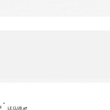
LE CLUB
▴
▾