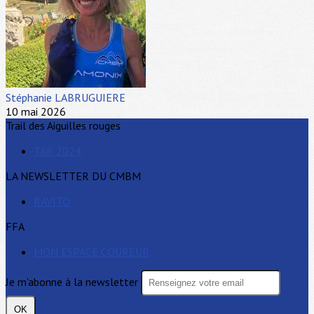
Stéphanie LABRUGUIERE
10 mai 2026
Trail des Aiguilles rouges
TAR 2024
LA NEWSLETTER DU CMBM
RAVITO
FFA
MON ESPACE COUREUR
Je m'abonne à la newsletter
OK