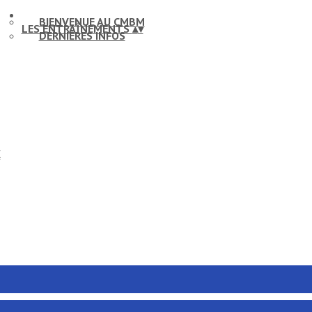
BIENVENUE AU CMBM
LES ENTRAÎNEMENTS
▴
▾
DERNIÈRES INFOS
X