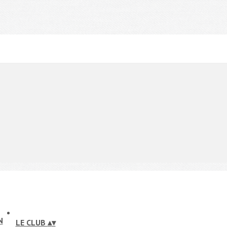
LE CLUB
▴
▾