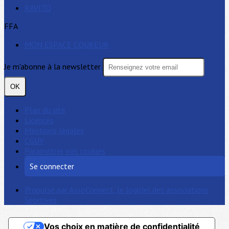
RAVITO
FFA
MON ESPACE COUREUR
Je m'abonne à la newsletter
OK
Plan du site
Licences
Mentions légales
CGUV
Paramétrer vos cookies
Se connecter
Propulsé par AssoConnect, le logiciel des associations
Sportives
Vos choix en matière de confidentialité