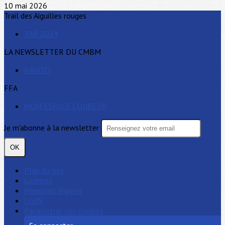
10 mai 2026
Trail des Aiguilles rouges
TAR 2024
LA NEWSLETTER DU CMBM
RAVITO
FFA
MON ESPACE COUREUR
Je m'abonne à la newsletter
OK
Plan du site
Licences
Mentions légales
CGUV
Paramétrer vos cookies