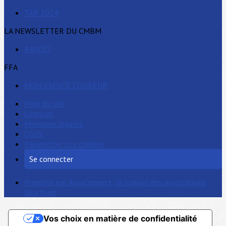
TAR 2024
LA NEWSLETTER DU CMBM
RAVITO
FFA
MON ESPACE COUREUR
Plan du site
Licences
Mentions légales
CGUV
Paramétrer vos cookies
Se connecter
Propulsé par AssoConnect, le logiciel des associations
Sportives
Vos choix en matière de confidentialité