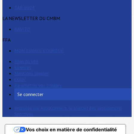
TAR 2024
LA NEWSLETTER DU CMBM
RAVITO
FFA
MON ESPACE COUREUR
Plan du site
Licences
Mentions légales
CGUV
Paramétrer vos cookies
Se connecter
Propulsé par AssoConnect, le logiciel des associations
Sportives
Vos choix en matière de confidentialité