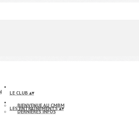
LE CLUB
▴
▾
BIENVENUE AU CMBM
LES ENTRAÎNEMENTS
▴
▾
DERNIÈRES INFOS