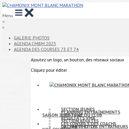
Menu
<
>
GALERIE PHOTOS
AGENDA CMBM 2025
AGENDA DES COURSES 73 ET 74
Ajoutez un logo, un bouton, des réseaux sociaux
Cliquez pour éditer
SECTION JEUNES
PLANNING ENTRAÎNEMENTS
SAISON 2025-26
L'HISTOIRE DU CLUB
▴
▾
RÉSULTATS VMA
SECTION ADULTES
LES CONSEILS DES COACHS
LE COMITÉ ET LES ENTRAÎNEURS
GALERIE PHOTOS