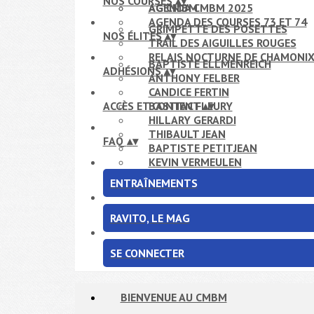
NOS COURSES
▴
▾
AG CMBM
AGENDA CMBM 2025
AGENDA DES COURSES 73 ET 74
GRIMPETTE DES POSETTES
NOS ÉLITES
▴
▾
TRAIL DES AIGUILLES ROUGES
RELAIS NOCTURNE DE CHAMONI
BAPTISTE ELLMENREICH
ADHÉSIONS
▴
▾
ANTHONY FELBER
CANDICE FERTIN
ACCÈS ET CONTACT
BASTIEN FLEURY
▴
▾
HILLARY GERARDI
THIBAULT JEAN
FAQ
▴
▾
BAPTISTE PETITJEAN
KEVIN VERMEULEN
ENTRAÎNEMENTS
RAVITO, LE MAG
SE CONNECTER
BIENVENUE AU CMBM