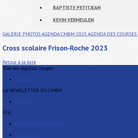
BAPTISTE PETITJEAN
KEVIN VERMEULEN
GALERIE PHOTOS
AGENDA CMBM 2025
AGENDA DES COURSES 
Cross scolaire Frison-Roche 2023
Retour à la liste
Trail des Aiguilles rouges
TAR 2024
LA NEWSLETTER DU CMBM
RAVITO
FFA
MON ESPACE COUREUR
Plan du site