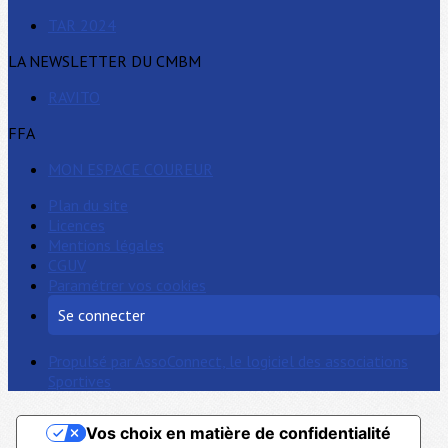
TAR 2024
LA NEWSLETTER DU CMBM
RAVITO
FFA
MON ESPACE COUREUR
Plan du site
Licences
Mentions légales
CGUV
Paramétrer vos cookies
Se connecter
Propulsé par AssoConnect, le logiciel des associations
Sportives
Vos choix en matière de confidentialité