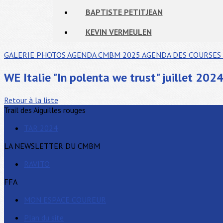
BAPTISTE PETITJEAN
KEVIN VERMEULEN
GALERIE PHOTOS
AGENDA CMBM 2025
AGENDA DES COURSES 
WE Italie "In polenta we trust" juillet 202
Retour à la liste
Trail des Aiguilles rouges
TAR 2024
LA NEWSLETTER DU CMBM
RAVITO
FFA
MON ESPACE COUREUR
Plan du site