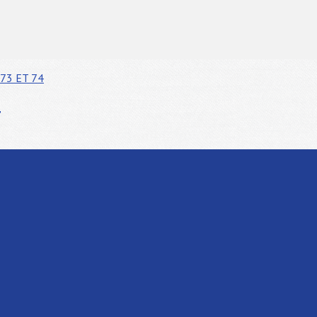
73 ET 74
4