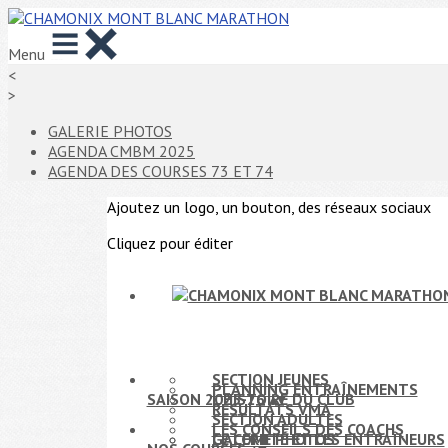
Menu
<
>
GALERIE PHOTOS
AGENDA CMBM 2025
AGENDA DES COURSES 73 ET 74
Ajoutez un logo, un bouton, des réseaux sociaux
Cliquez pour éditer
SECTION JEUNES
PLANNING ENTRAÎNEMENTS
SAISON 2025-26
L'HISTOIRE DU CLUB
▴
▾
RÉSULTATS VMA
SECTION ADULTES
LES CONSEILS DES COACHS
LE COMITÉ ET LES ENTRAÎNEURS
GALERIE PHOTOS