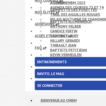
NOS COURSES
▴
▾
AG CMBM
AGENDA CMBM 2025
AGENDA DES COURSES 73 ET 74
GRIMPETTE DES POSETTES
NOS ÉLITES
▴
▾
TRAIL DES AIGUILLES ROUGES
RELAIS NOCTURNE DE CHAMONI
BAPTISTE ELLMENREICH
ADHÉSIONS
▴
▾
ANTHONY FELBER
CANDICE FERTIN
ACCÈS ET CONTACT
BASTIEN FLEURY
▴
▾
HILLARY GERARDI
THIBAULT JEAN
FAQ
▴
▾
BAPTISTE PETITJEAN
KEVIN VERMEULEN
ENTRAÎNEMENTS
RAVITO, LE MAG
SE CONNECTER
BIENVENUE AU CMBM