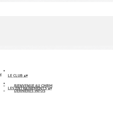
LE CLUB
▴
▾
BIENVENUE AU CMBM
LES ENTRAÎNEMENTS
▴
▾
DERNIÈRES INFOS