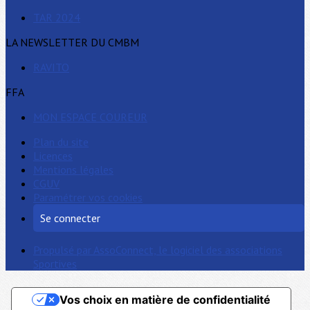
TAR 2024
LA NEWSLETTER DU CMBM
RAVITO
FFA
MON ESPACE COUREUR
Plan du site
Licences
Mentions légales
CGUV
Paramétrer vos cookies
Se connecter
Propulsé par AssoConnect, le logiciel des associations
Sportives
Vos choix en matière de confidentialité