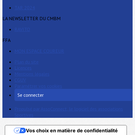
TAR 2024
LA NEWSLETTER DU CMBM
RAVITO
FFA
MON ESPACE COUREUR
Plan du site
Licences
Mentions légales
CGUV
Paramétrer vos cookies
Se connecter
Propulsé par AssoConnect, le logiciel des associations
Sportives
Vos choix en matière de confidentialité