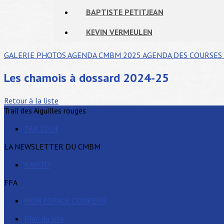
BAPTISTE PETITJEAN
KEVIN VERMEULEN
GALERIE PHOTOS
AGENDA CMBM 2025
AGENDA DES COURSES 
Les chamois à dossard 2024-25
Retour à la liste
Trail des Aiguilles rouges
TAR 2024
LA NEWSLETTER DU CMBM
RAVITO
FFA
MON ESPACE COUREUR
Plan du site