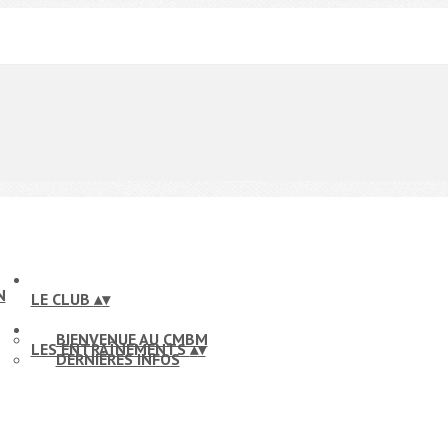
LE CLUB
▴
▾
BIENVENUE AU CMBM
LES ENTRAÎNEMENTS
▴
▾
DERNIÈRES INFOS