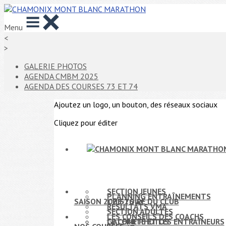
Menu
<
>
GALERIE PHOTOS
AGENDA CMBM 2025
AGENDA DES COURSES 73 ET 74
Ajoutez un logo, un bouton, des réseaux sociaux
Cliquez pour éditer
SECTION JEUNES
PLANNING ENTRAÎNEMENTS
SAISON 2025-26
L'HISTOIRE DU CLUB
▴
▾
RÉSULTATS VMA
SECTION ADULTES
LES CONSEILS DES COACHS
LE COMITÉ ET LES ENTRAÎNEURS
GALERIE PHOTOS