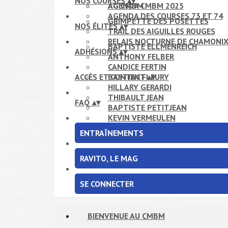
NOS COURSES
▴
▾
AG CMBM
AGENDA CMBM 2025
AGENDA DES COURSES 73 ET 74
GRIMPETTE DES POSETTES
NOS ÉLITES
▴
▾
TRAIL DES AIGUILLES ROUGES
RELAIS NOCTURNE DE CHAMONI
BAPTISTE ELLMENREICH
ADHÉSIONS
▴
▾
ANTHONY FELBER
CANDICE FERTIN
ACCÈS ET CONTACT
BASTIEN FLEURY
▴
▾
HILLARY GERARDI
THIBAULT JEAN
FAQ
▴
▾
BAPTISTE PETITJEAN
KEVIN VERMEULEN
ENTRAÎNEMENTS
RAVITO, LE MAG
SE CONNECTER
BIENVENUE AU CMBM