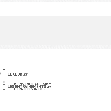
LE CLUB
▴
▾
BIENVENUE AU CMBM
LES ENTRAÎNEMENTS
▴
▾
DERNIÈRES INFOS