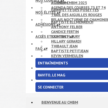
NOS COURSES
▴
▾
AG CMBM
AGENDA CMBM 2025
AGENDA DES COURSES 73 ET 74
GRIMPETTE DES POSETTES
NOS ÉLITES
▴
▾
TRAIL DES AIGUILLES ROUGES
RELAIS NOCTURNE DE CHAMONI
BAPTISTE ELLMENREICH
ADHÉSIONS
▴
▾
ANTHONY FELBER
CANDICE FERTIN
ACCÈS ET CONTACT
BASTIEN FLEURY
▴
▾
HILLARY GERARDI
THIBAULT JEAN
FAQ
▴
▾
BAPTISTE PETITJEAN
KEVIN VERMEULEN
ENTRAÎNEMENTS
RAVITO, LE MAG
SE CONNECTER
BIENVENUE AU CMBM