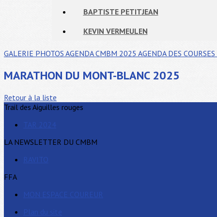
BAPTISTE PETITJEAN
KEVIN VERMEULEN
GALERIE PHOTOS
AGENDA CMBM 2025
AGENDA DES COURSES 
MARATHON DU MONT-BLANC 2025
Retour à la liste
Trail des Aiguilles rouges
TAR 2024
LA NEWSLETTER DU CMBM
RAVITO
FFA
MON ESPACE COUREUR
Plan du site