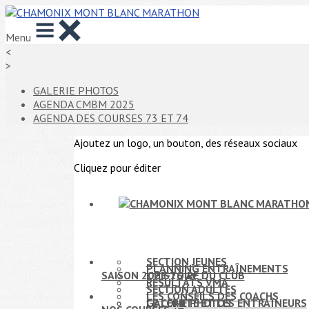
Menu
<
>
GALERIE PHOTOS
AGENDA CMBM 2025
AGENDA DES COURSES 73 ET 74
Ajoutez un logo, un bouton, des réseaux sociaux
Cliquez pour éditer
SECTION JEUNES
PLANNING ENTRAÎNEMENTS
SAISON 2025-26
L'HISTOIRE DU CLUB
▴
▾
RÉSULTATS VMA
SECTION ADULTES
LES CONSEILS DES COACHS
LE COMITÉ ET LES ENTRAÎNEURS
GALERIE PHOTOS