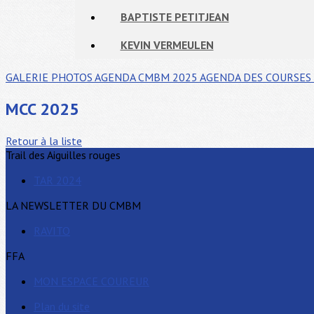
BAPTISTE PETITJEAN
KEVIN VERMEULEN
GALERIE PHOTOS
AGENDA CMBM 2025
AGENDA DES COURSES 
MCC 2025
Retour à la liste
Trail des Aiguilles rouges
TAR 2024
LA NEWSLETTER DU CMBM
RAVITO
FFA
MON ESPACE COUREUR
Plan du site