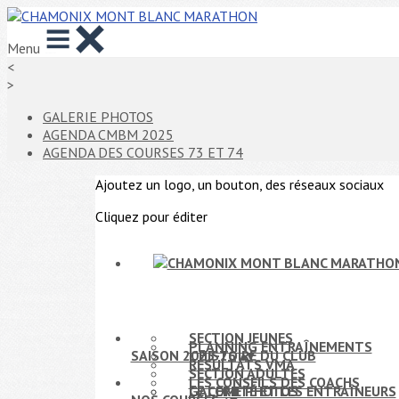
Menu
<
>
GALERIE PHOTOS
AGENDA CMBM 2025
AGENDA DES COURSES 73 ET 74
Ajoutez un logo, un bouton, des réseaux sociaux
Cliquez pour éditer
SECTION JEUNES
PLANNING ENTRAÎNEMENTS
SAISON 2025-26
L'HISTOIRE DU CLUB
▴
▾
RÉSULTATS VMA
SECTION ADULTES
LES CONSEILS DES COACHS
LE COMITÉ ET LES ENTRAÎNEURS
GALERIE PHOTOS