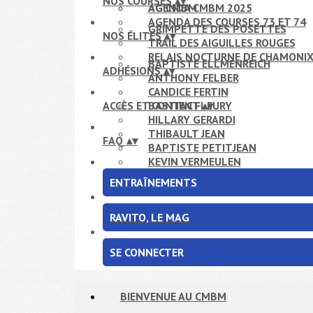
NOS COURSES
▴
▾
AG CMBM
AGENDA CMBM 2025
AGENDA DES COURSES 73 ET 74
GRIMPETTE DES POSETTES
NOS ÉLITES
▴
▾
TRAIL DES AIGUILLES ROUGES
RELAIS NOCTURNE DE CHAMONI
BAPTISTE ELLMENREICH
ADHÉSIONS
▴
▾
ANTHONY FELBER
CANDICE FERTIN
ACCÈS ET CONTACT
BASTIEN FLEURY
▴
▾
HILLARY GERARDI
THIBAULT JEAN
FAQ
▴
▾
BAPTISTE PETITJEAN
KEVIN VERMEULEN
ENTRAÎNEMENTS
RAVITO, LE MAG
SE CONNECTER
BIENVENUE AU CMBM