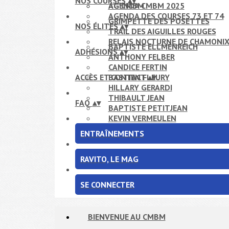
NOS COURSES
▴
▾
AG CMBM
AGENDA CMBM 2025
AGENDA DES COURSES 73 ET 74
GRIMPETTE DES POSETTES
NOS ÉLITES
▴
▾
TRAIL DES AIGUILLES ROUGES
RELAIS NOCTURNE DE CHAMONI
BAPTISTE ELLMENREICH
ADHÉSIONS
▴
▾
ANTHONY FELBER
CANDICE FERTIN
ACCÈS ET CONTACT
BASTIEN FLEURY
▴
▾
HILLARY GERARDI
THIBAULT JEAN
FAQ
▴
▾
BAPTISTE PETITJEAN
KEVIN VERMEULEN
ENTRAÎNEMENTS
RAVITO, LE MAG
SE CONNECTER
BIENVENUE AU CMBM