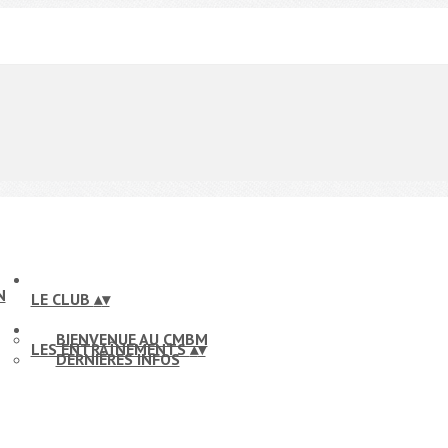
LE CLUB
▴
▾
BIENVENUE AU CMBM
LES ENTRAÎNEMENTS
▴
▾
DERNIÈRES INFOS