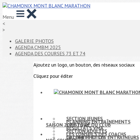
Menu
<
>
GALERIE PHOTOS
AGENDA CMBM 2025
AGENDA DES COURSES 73 ET 74
Ajoutez un logo, un bouton, des réseaux sociaux
Cliquez pour éditer
SECTION JEUNES
PLANNING ENTRAÎNEMENTS
SAISON 2025-26
L'HISTOIRE DU CLUB
▴
▾
RÉSULTATS VMA
SECTION ADULTES
LES CONSEILS DES COACHS
LE COMITÉ ET LES ENTRAÎNEURS
GALERIE PHOTOS