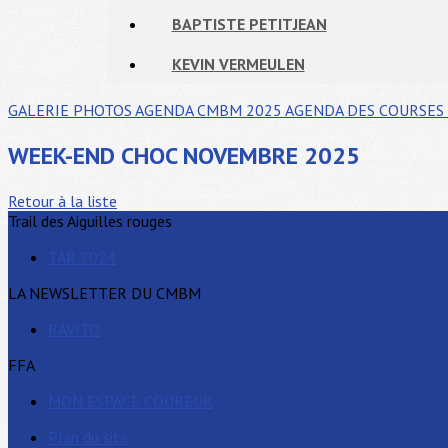
BAPTISTE PETITJEAN
KEVIN VERMEULEN
GALERIE PHOTOS
AGENDA CMBM 2025
AGENDA DES COURSES 
WEEK-END CHOC NOVEMBRE 2025
Retour à la liste
Trail des Aiguilles rouges
TAR 2024
LA NEWSLETTER DU CMBM
RAVITO
FFA
MON ESPACE COUREUR
Plan du site