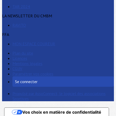
TAR 2024
LA NEWSLETTER DU CMBM
RAVITO
FFA
MON ESPACE COUREUR
Plan du site
Licences
Mentions légales
CGUV
Paramétrer vos cookies
Se connecter
Propulsé par AssoConnect, le logiciel des associations
Sportives
Vos choix en matière de confidentialité